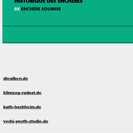
HISTORIQUE DES ENCHÈRES
0
X
ENCHÈRE SOUMISE
diealben.de
klimzug-radost.de
kath-hochheim.de
vechi-youth-studie.de