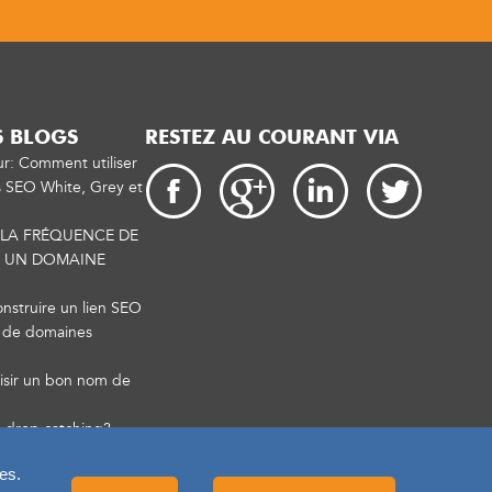
S BLOGS
RESTEZ AU COURANT VIA
ur: Comment utiliser
s SEO White, Grey et
LA FRÉQUENCE DE
C UN DOMAINE
construire un lien SEO
s de domaines
sir un bon nom de
 drop catching?
es.