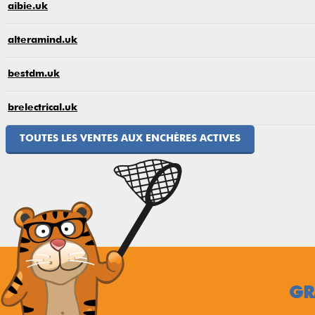
aibie.uk
alteramind.uk
bestdm.uk
brelectrical.uk
TOUTES LES VENTES AUX ENCHÈRES ACTIVES
GR