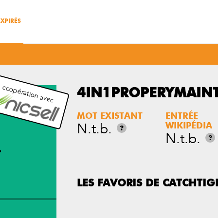
XPIRÉS
 coopération avec
4IN1PROPERYMAINT
MOT EXISTANT
ENTRÉE
N.t.b.
WIKIPÉDIA
?
N.t.b.
?
T
LES FAVORIS DE CATCHTIG