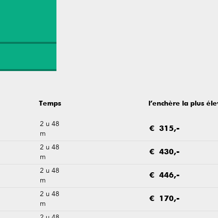
Temps
l’enchère la plus él
2 u 48
€ 315,-
m
2 u 48
€ 430,-
m
2 u 48
€ 446,-
m
2 u 48
€ 170,-
m
2 u 48