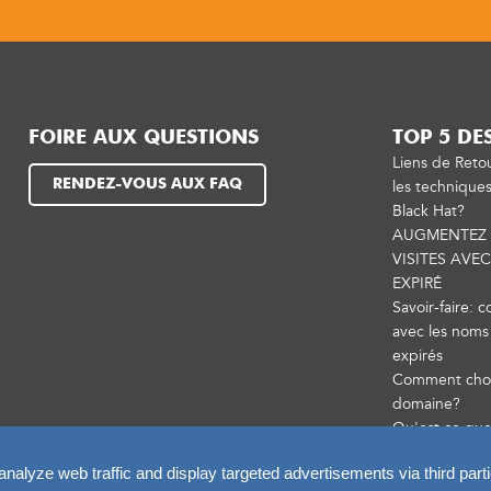
FOIRE AUX QUESTIONS
TOP 5 DE
Liens de Reto
RENDEZ-VOUS AUX FAQ
les technique
Black Hat?
AUGMENTEZ 
VISITES AVE
EXPIRÉ
Savoir-faire: 
avec les nom
expirés
Comment choi
domaine?
Qu'est ce que
alyze web traffic and display targeted advertisements via third parti