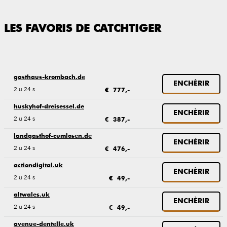
LES FAVORIS DE CATCHTIGER
gasthaus-krombach.de
ENCHÈRIR
2 u 24 s
€ 777,-
huskyhof-dreisessel.de
ENCHÈRIR
2 u 24 s
€ 387,-
landgasthof-cumlosen.de
ENCHÈRIR
2 u 24 s
€ 476,-
actiondigital.uk
ENCHÈRIR
2 u 24 s
€ 49,-
altwales.uk
ENCHÈRIR
2 u 24 s
€ 49,-
avenue-dentelle.uk