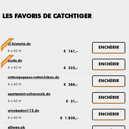
LES FAVORIS DE CATCHTIGER
cl-historia.de
ENCHÈRIR
6 u 42 m
€ 161,-
kudo.de
ENCHÈRIR
6 u 42 m
€ 222,-
rettungsgasse-rettet-leben.de
ENCHÈRIR
6 u 42 m
€ 380,-
sportpoint-schoeneck.de
ENCHÈRIR
6 u 42 m
€ 31,-
wiesbaden112.de
ENCHÈRIR
6 u 42 m
€ 1.830,-
allway.uk