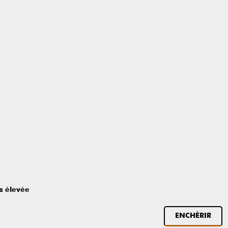
us élevée
ENCHÈRIR