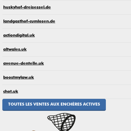
huskyhof-dreisessel.de
landgasthof-cumlosen.de
actiondigital.uk
altwales.uk
avenue-dentelle.uk
boostmylaw.uk
chot.uk
TOUTES LES VENTES AUX ENCHÈRES ACTIVES