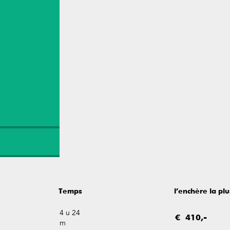
Temps
l’enchère la pl
4 u 24
€ 410,-
m