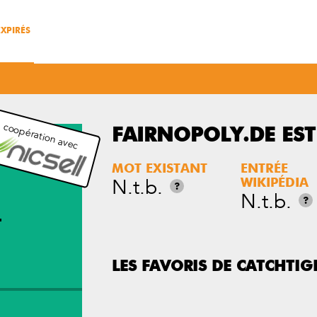
XPIRÉS
 coopération avec
FAIRNOPOLY.DE ES
MOT EXISTANT
ENTRÉE
N.t.b.
WIKIPÉDIA
?
N.t.b.
?
T
LES FAVORIS DE CATCHTIG