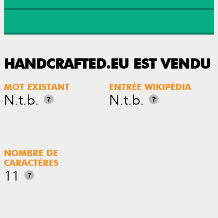
HANDCRAFTED.EU EST VENDU
MOT EXISTANT
ENTRÉE WIKIPÉDIA
N.t.b.
N.t.b.
?
?
NOMBRE DE
CARACTÈRES
11
?