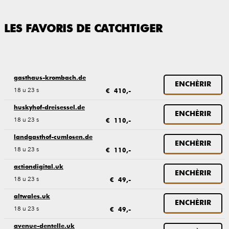
LES FAVORIS DE CATCHTIGER
gasthaus-krombach.de
ENCHÈRIR
18 u 23 s
€ 410,-
huskyhof-dreisessel.de
ENCHÈRIR
18 u 23 s
€ 110,-
landgasthof-cumlosen.de
ENCHÈRIR
18 u 23 s
€ 110,-
actiondigital.uk
ENCHÈRIR
18 u 23 s
€ 49,-
altwales.uk
ENCHÈRIR
18 u 23 s
€ 49,-
avenue-dentelle.uk