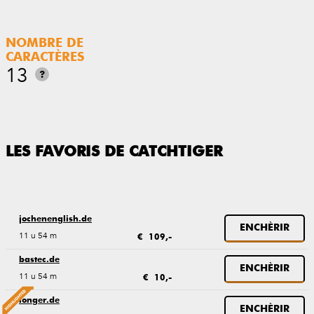
NOMBRE DE
CARACTÈRES
13
?
LES FAVORIS DE CATCHTIGER
jochenenglish.de
ENCHÈRIR
11 u 54 m
€ 109,-
bastec.de
ENCHÈRIR
11 u 54 m
€ 10,-
longer.de
ENCHÈRIR