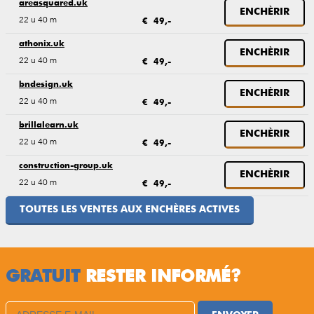
areasquared.uk
ENCHÈRIR
22 u 40 m
€ 49,-
athonix.uk
ENCHÈRIR
22 u 40 m
€ 49,-
bndesign.uk
ENCHÈRIR
22 u 40 m
€ 49,-
brillalearn.uk
ENCHÈRIR
22 u 40 m
€ 49,-
construction-group.uk
ENCHÈRIR
22 u 40 m
€ 49,-
TOUTES LES VENTES AUX ENCHÈRES ACTIVES
GRATUIT
RESTER INFORMÉ?