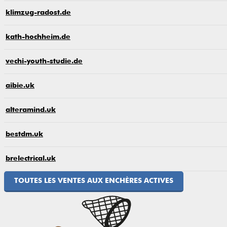
klimzug-radost.de
kath-hochheim.de
vechi-youth-studie.de
aibie.uk
alteramind.uk
bestdm.uk
brelectrical.uk
TOUTES LES VENTES AUX ENCHÈRES ACTIVES