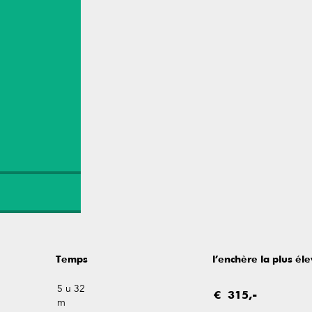
Temps
l’enchère la plus él
5 u 32
€ 315,-
m