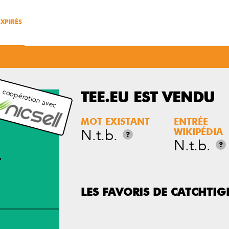
XPIRÉS
 coopération avec
TEE.EU EST VENDU
MOT EXISTANT
ENTRÉE
N.t.b.
WIKIPÉDIA
?
N.t.b.
?
T
LES FAVORIS DE CATCHTIG