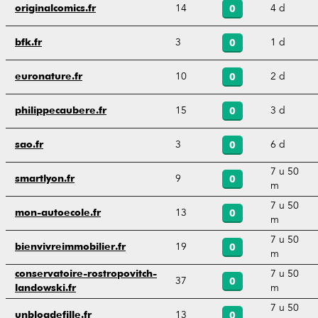
14
4 d
originalcomics.fr
0
3
1 d
bfk.fr
0
10
2 d
euronature.fr
0
15
3 d
philippecaubere.fr
0
3
6 d
sao.fr
0
7 u 50
9
smartlyon.fr
0
m
7 u 50
13
mon-autoecole.fr
0
m
7 u 50
19
bienvivreimmobilier.fr
0
m
7 u 50
conservatoire-rostropovitch-
37
0
m
landowski.fr
7 u 50
13
unblogdefille.fr
0