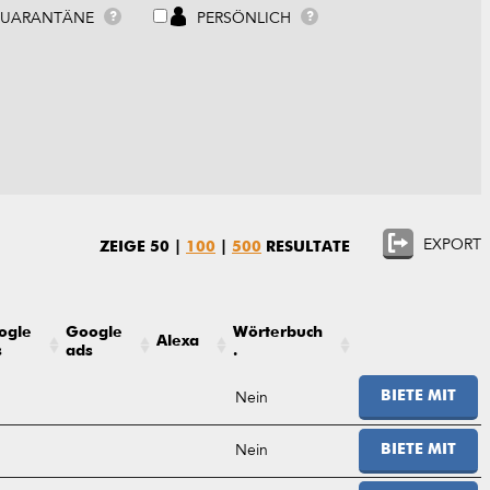
UARANTÄNE
PERSÖNLICH
?
?
EXPORT
ZEIGE
50
|
100
|
500
RESULTATE
ogle
Google
Wörterbuch
Alexa
s
ads
.
Nein
BIETE MIT
Nein
BIETE MIT