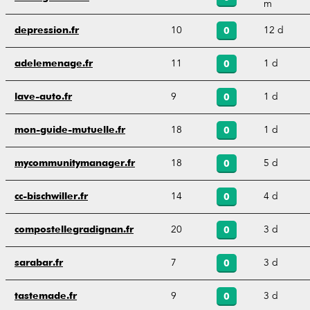
m
10
12 d
depression.fr
0
11
1 d
adelemenage.fr
0
9
1 d
lave-auto.fr
0
18
1 d
mon-guide-mutuelle.fr
0
18
5 d
mycommunitymanager.fr
0
14
4 d
cc-bischwiller.fr
0
20
3 d
compostellegradignan.fr
0
7
3 d
sarabar.fr
0
9
3 d
tastemade.fr
0