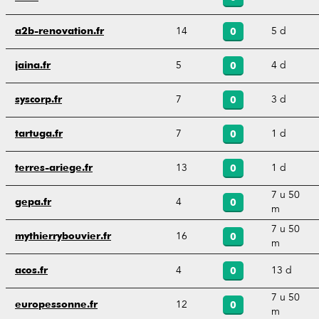
14
5 d
a2b-renovation.fr
0
5
4 d
jaina.fr
0
7
3 d
syscorp.fr
0
7
1 d
tartuga.fr
0
13
1 d
terres-ariege.fr
0
7 u 50
4
gepa.fr
0
m
7 u 50
16
mythierrybouvier.fr
0
m
4
13 d
acos.fr
0
7 u 50
12
europessonne.fr
0
m