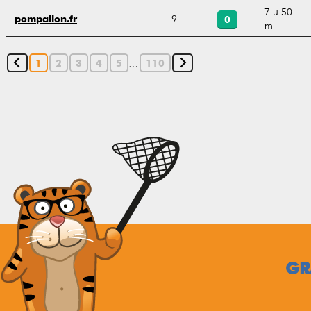
7 u 50
9
pompallon.fr
0
m
…
1
2
3
4
5
110
GR