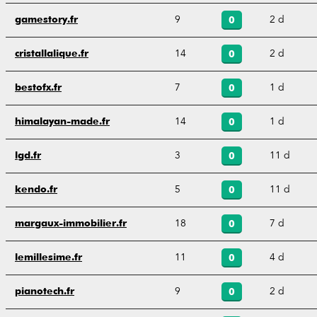
9
2 d
gamestory.fr
0
14
2 d
cristallalique.fr
0
7
1 d
bestofx.fr
0
14
1 d
himalayan-made.fr
0
3
11 d
lgd.fr
0
5
11 d
kendo.fr
0
18
7 d
margaux-immobilier.fr
0
11
4 d
lemillesime.fr
0
9
2 d
pianotech.fr
0