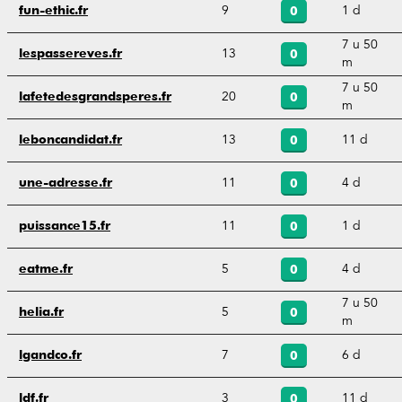
9
1 d
fun-ethic.fr
0
7 u 50
13
lespassereves.fr
0
m
7 u 50
20
lafetedesgrandsperes.fr
0
m
13
11 d
leboncandidat.fr
0
11
4 d
une-adresse.fr
0
11
1 d
puissance15.fr
0
5
4 d
eatme.fr
0
7 u 50
5
helia.fr
0
m
7
6 d
lgandco.fr
0
3
11 d
ldf.fr
0