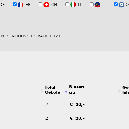
.DE
.FR
.CH
.IT
.LI
Q
XPERT MODUS? UPGRADE JETZT!
Bieten
Total
Go
Gebote
ab
hit
2
€ 30,-
2
€ 20,-