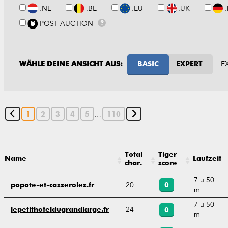
.NL
.BE
.EU
.UK
POST AUCTION
?
E
WÄHLE DEINE ANSICHT AUS:
BASIC
EXPERT
…
1
2
3
4
5
110
Total
Tiger
Name
Laufzeit
char.
score
7 u 50
20
popote-et-casseroles.fr
0
m
7 u 50
24
lepetithoteldugrandlarge.fr
0
m