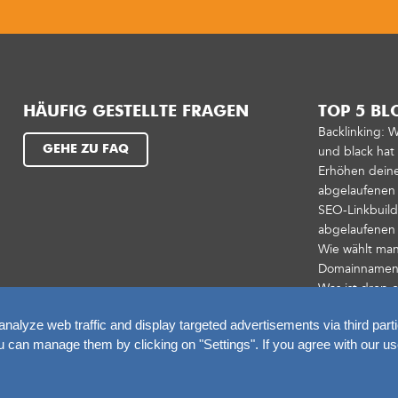
HÄUFIG GESTELLTE FRAGEN
TOP 5 BL
Backlinking: 
GEHE ZU FAQ
und black ha
Erhöhen deinen
abgelaufenen
SEO-Linkbuild
abgelaufene
Wie wählt man
Domainnamen
Was ist drop 
alyze web traffic and display targeted advertisements via third parti
an manage them by clicking on "Settings". If you agree with our us