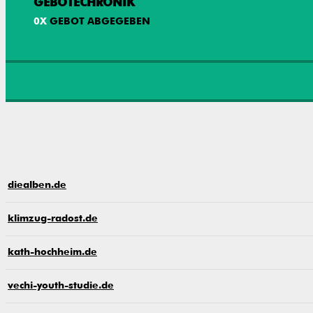
GEBOTECHRONIK
0
X
GEBOT ABGEGEBEN
diealben.de
klimzug-radost.de
kath-hochheim.de
vechi-youth-studie.de