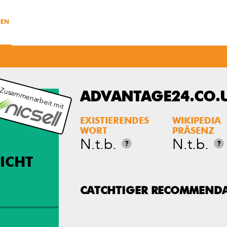
NEN
 Zusammenarbeit mit
ADVANTAGE24.CO.
EXISTIERENDES
WIKIPEDIA
WORT
PRÄSENZ
N.t.b.
N.t.b.
?
?
ICHT
CATCHTIGER RECOMMEND