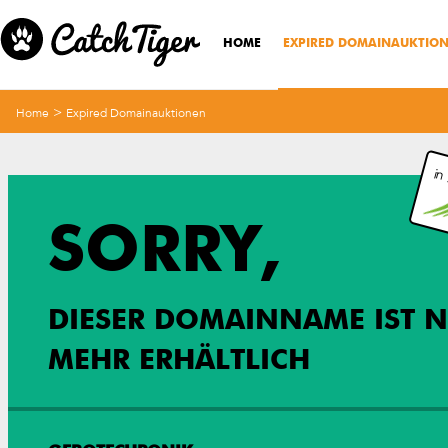
HOME
EXPIRED DOMAINAUKTIO
>
Home
Expired Domainauktionen
in
SORRY,
DIESER DOMAINNAME IST N
MEHR ERHÄLTLICH