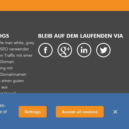
OGS
BLEIB AUF DEM LAUFENDEN VIA
Wie man white, grey
t SEO verwendet
 Traffic mit einer
 Domain.
ing mit
n Domainnamen
 einen guten
 aus
catching?
es.
e of
Settings
Accept all cookies