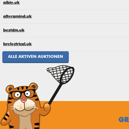
aibie.uk
alteramind.uk
bestdm.uk
brelectrical.uk
ALLE AKTIVEN AUKTIONEN
GR