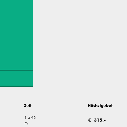
Zeit
Höchstgebot
1 u 46
€ 315,-
m