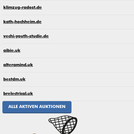
klimzug-radost.de
kath-hochheim.de
vechi-youth-studie.de
aibie.uk
alteramind.uk
bestdm.uk
brelectrical.uk
ALLE AKTIVEN AUKTIONEN