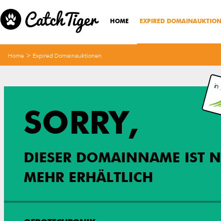
HOME
EXPIRED DOMAINAUKTIO
>
Home
Expired Domainauktionen
in
SORRY,
DIESER DOMAINNAME IST N
MEHR ERHÄLTLICH