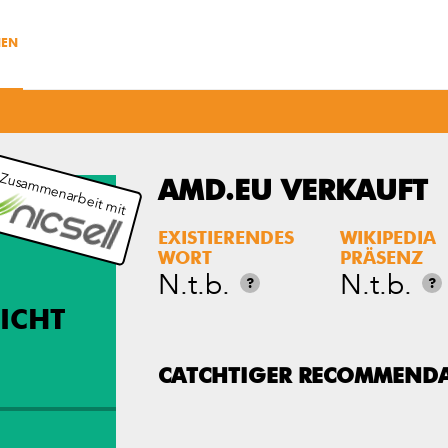
NEN
 Zusammenarbeit mit
AMD.EU VERKAUFT
EXISTIERENDES
WIKIPEDIA
WORT
PRÄSENZ
N.t.b.
N.t.b.
?
?
ICHT
CATCHTIGER RECOMMEND