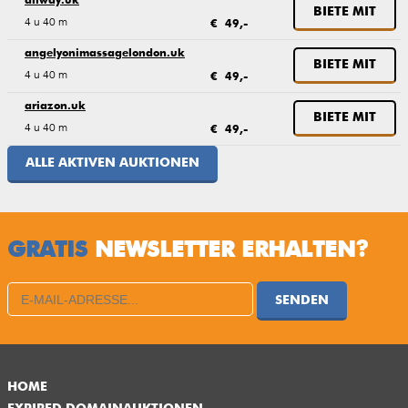
allway.uk
BIETE MIT
4 u 40 m
€ 49,-
angelyonimassagelondon.uk
BIETE MIT
4 u 40 m
€ 49,-
ariazon.uk
BIETE MIT
4 u 40 m
€ 49,-
ALLE AKTIVEN AUKTIONEN
GRATIS
NEWSLETTER ERHALTEN?
SENDEN
HOME