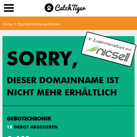
>
Home
Expired Domainauktionen
in Zusammenarbeit mit
SORRY,
DIESER DOMAINNAME IST
NICHT MEHR ERHÄLTLICH
GEBOTECHRONIK
1
X
GEBOT ABGEGEBEN