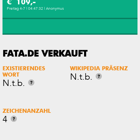
€ 109,-
Freitag 4-7 | 04:47:32 | Anonymus
FATA.DE VERKAUFT
EXISTIERENDES
WIKIPEDIA PRÄSENZ
N.t.b.
WORT
?
N.t.b.
?
ZEICHENANZAHL
4
?