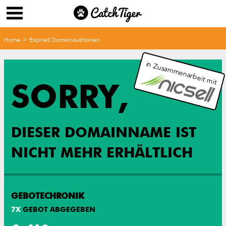
>
Home
Expired Domainauktionen
in Zusammenarbeit mit
SORRY,
DIESER DOMAINNAME IST
NICHT MEHR ERHÄLTLICH
GEBOTECHRONIK
7
X
GEBOT ABGEGEBEN