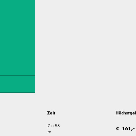
Zeit
Höchstge
7 u 58
€ 161,-
m