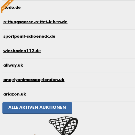
kudo.de
rettungsgasse-rettet-leben.de
sportpoint-schoeneck.de
wiesbaden112.de
allway.uk
angelyonimassagelondon.uk
ariazon.uk
ALLE AKTIVEN AUKTIONEN