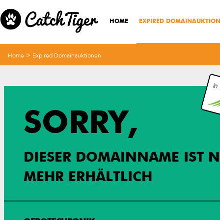
HOME
EXPIRED DOMAINAUKTIO
>
Home
Expired Domainauktionen
in
SORRY,
DIESER DOMAINNAME IST N
MEHR ERHÄLTLICH