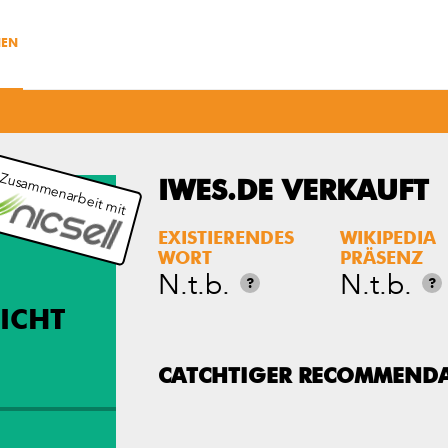
NEN
 Zusammenarbeit mit
IWES.DE VERKAUFT
EXISTIERENDES
WIKIPEDIA
WORT
PRÄSENZ
N.t.b.
N.t.b.
?
?
ICHT
CATCHTIGER RECOMMEND