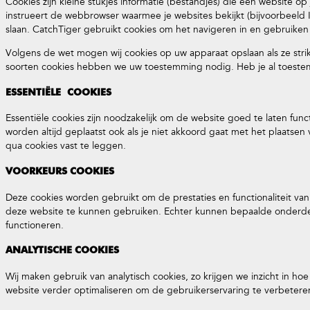
Cookies zijn kleine stukjes informatie (bestandjes) die een website o
instrueert de webbrowser waarmee je websites bekijkt (bijvoorbeeld
slaan. CatchTiger gebruikt cookies om het navigeren in en gebruiken
Volgens de wet mogen wij cookies op uw apparaat opslaan als ze strikt
soorten cookies hebben we uw toestemming nodig. Heb je al toestem
ESSENTIËLE COOKIES
Essentiële cookies zijn noodzakelijk om de website goed te laten fu
worden altijd geplaatst ook als je niet akkoord gaat met het plaatse
qua cookies vast te leggen.
VOORKEURS COOKIES
Deze cookies worden gebruikt om de prestaties en functionaliteit van
deze website te kunnen gebruiken. Echter kunnen bepaalde onderde
functioneren.
ANALYTISCHE COOKIES
Wij maken gebruik van analytisch cookies, zo krijgen we inzicht in 
website verder optimaliseren om de gebruikerservaring te verbeteren