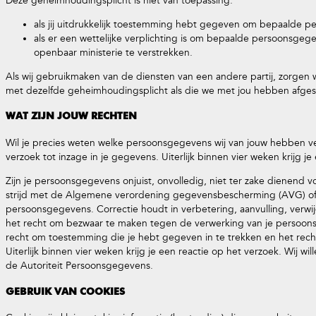
Deze geheimhoudingsplicht is niet van toepassing:
als jij uitdrukkelijk toestemming hebt gegeven om bepaalde 
als er een wettelijke verplichting is om bepaalde persoonsgeg
openbaar ministerie te verstrekken.
Als wij gebruikmaken van de diensten van een andere partij, zorgen wij
met dezelfde geheimhoudingsplicht als die we met jou hebben afge
WAT ZIJN JOUW RECHTEN
Wil je precies weten welke persoonsgegevens wij van jouw hebben v
verzoek tot inzage in je gegevens. Uiterlijk binnen vier weken krijg je
Zijn je persoonsgegevens onjuist, onvolledig, niet ter zake dienend v
strijd met de Algemene verordening gegevensbescherming (AVG) of 
persoonsgegevens. Correctie houdt in verbetering, aanvulling, verwi
het recht om bezwaar te maken tegen de verwerking van je persoon
recht om toestemming die je hebt gegeven in te trekken en het recht 
Uiterlijk binnen vier weken krijg je een reactie op het verzoek. Wij wi
de Autoriteit Persoonsgegevens.
GEBRUIK VAN COOKIES