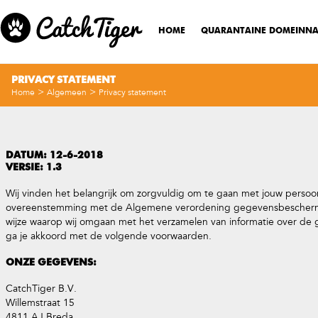
HOME
QUARANTAINE DOMEINN
PRIVACY STATEMENT
>
>
Home
Algemeen
Privacy statement
DATUM: 12-6-2018
VERSIE: 1.3
Wij vinden het belangrijk om zorgvuldig om te gaan met jouw pers
overeenstemming met de Algemene verordening gegevensbescherming 
wijze waarop wij omgaan met het verzamelen van informatie over de 
ga je akkoord met de volgende voorwaarden.
ONZE GEGEVENS:
CatchTiger B.V.
Willemstraat 15
4811 AJ Breda