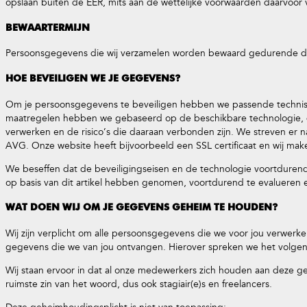
opslaan buiten de EER, mits aan de wettelijke voorwaarden daarvoor v
BEWAARTERMIJN
Persoonsgegevens die wij verzamelen worden bewaard gedurende de
HOE BEVEILIGEN WE JE GEGEVENS?
Om je persoonsgegevens te beveiligen hebben we passende technis
maatregelen hebben we gebaseerd op de beschikbare technologie, de
verwerken en de risico’s die daaraan verbonden zijn. We streven er n
AVG. Onze website heeft bijvoorbeeld een SSL certificaat en wij mak
We beseffen dat de beveiligingseisen en de technologie voortdure
op basis van dit artikel hebben genomen, voortdurend te evalueren e
WAT DOEN WIJ OM JE GEGEVENS GEHEIM TE HOUDEN?
Wij zijn verplicht om alle persoonsgegevens die we voor jou verwer
gegevens die we van jou ontvangen. Hierover spreken we het volgen
Wij staan ervoor in dat al onze medewerkers zich houden aan deze g
ruimste zin van het woord, dus ook stagiair(e)s en freelancers.