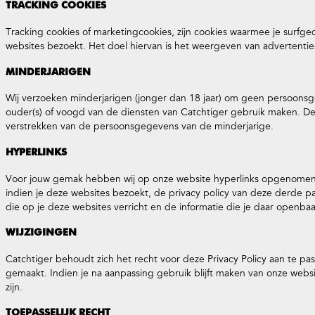
TRACKING COOKIES
Tracking cookies of marketingcookies, zijn cookies waarmee je surfge
websites bezoekt. Het doel hiervan is het weergeven van advertentie
MINDERJARIGEN
Wij verzoeken minderjarigen (jonger dan 18 jaar) om geen persoons
ouder(s) of voogd van de diensten van Catchtiger gebruik maken. D
verstrekken van de persoonsgegevens van de minderjarige.
HYPERLINKS
Voor jouw gemak hebben wij op onze website hyperlinks opgenomen n
indien je deze websites bezoekt, de privacy policy van deze derde par
die op je deze websites verricht en de informatie die je daar openba
WIJZIGINGEN
Catchtiger behoudt zich het recht voor deze Privacy Policy aan te 
gemaakt. Indien je na aanpassing gebruik blijft maken van onze websi
zijn.
TOEPASSELIJK RECHT