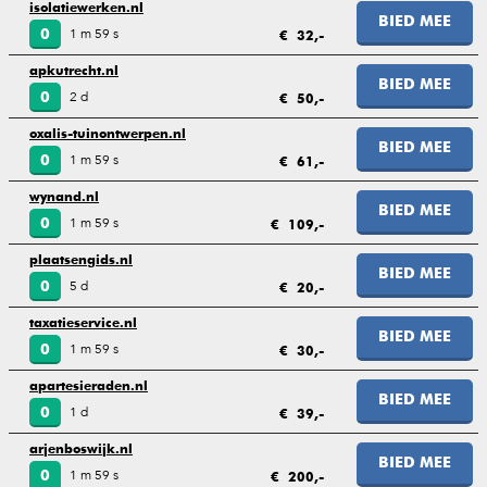
isolatiewerken.nl
BIED MEE
1 m 59 s
0
€ 32,-
apkutrecht.nl
BIED MEE
2 d
0
€ 50,-
oxalis-tuinontwerpen.nl
BIED MEE
1 m 59 s
0
€ 61,-
wynand.nl
BIED MEE
1 m 59 s
0
€ 109,-
plaatsengids.nl
BIED MEE
5 d
0
€ 20,-
taxatieservice.nl
BIED MEE
1 m 59 s
0
€ 30,-
apartesieraden.nl
BIED MEE
1 d
0
€ 39,-
arjenboswijk.nl
BIED MEE
1 m 59 s
0
€ 200,-