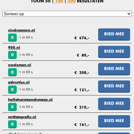
TOON
50
|
100
|
500
RESULTATEN
eindexamen.nl
BIED MEE
1 m 59 s
0
€ 676,-
900.nl
BIED MEE
1 m 59 s
0
€ 80,-
zwolsman.nl
BIED MEE
1 m 59 s
0
€ 208,-
advertise.nl
BIED MEE
1 m 59 s
0
€ 121,-
hallohorstaandemaas.nl
BIED MEE
1 m 59 s
0
€ 210,-
mrtfotografie.nl
BIED MEE
1 m 59 s
0
€ 161,-