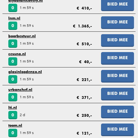
diydatarecovery.nl
BIED MEE
1 m 59 s
0
€ 410,-
lnm.nl
BIED MEE
1 m 59 s
0
€ 1.365,-
boorbestuur.nl
BIED MEE
1 m 59 s
0
€ 510,-
cessna.nl
BIED MEE
1 m 59 s
0
€ 40,-
glasinloodenzo.nl
BIED MEE
1 m 59 s
0
€ 221,-
urbanchef.nl
BIED MEE
1 m 59 s
0
€ 371,-
lti.nl
BIED MEE
2 d
0
€ 250,-
toom.nl
BIED MEE
1 m 59 s
0
€ 121,-