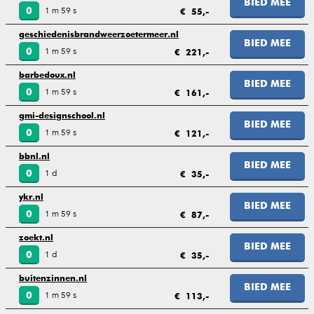
BIED MEE
1 m 59 s
0
€ 55,-
geschiedenisbrandweerzoetermeer.nl
BIED MEE
1 m 59 s
0
€ 221,-
barbedoux.nl
BIED MEE
1 m 59 s
0
€ 161,-
gmi-designschool.nl
BIED MEE
1 m 59 s
0
€ 121,-
bbnl.nl
BIED MEE
1 d
0
€ 35,-
ykr.nl
BIED MEE
1 m 59 s
0
€ 87,-
zoekt.nl
BIED MEE
1 d
0
€ 35,-
buitenzinnen.nl
BIED MEE
1 m 59 s
0
€ 113,-