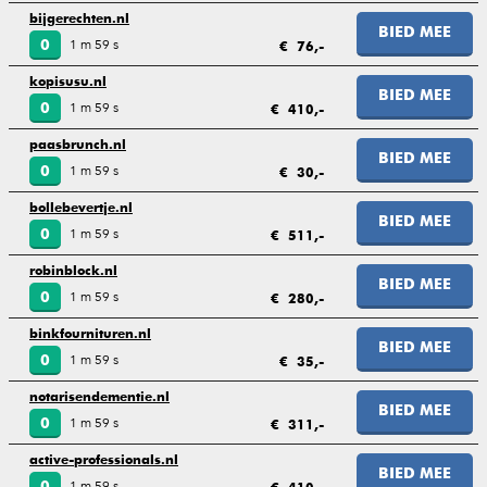
bijgerechten.nl
BIED MEE
1 m 59 s
0
€ 76,-
kopisusu.nl
BIED MEE
1 m 59 s
0
€ 410,-
paasbrunch.nl
BIED MEE
1 m 59 s
0
€ 30,-
bollebevertje.nl
BIED MEE
1 m 59 s
0
€ 511,-
robinblock.nl
BIED MEE
1 m 59 s
0
€ 280,-
binkfournituren.nl
BIED MEE
1 m 59 s
0
€ 35,-
notarisendementie.nl
BIED MEE
1 m 59 s
0
€ 311,-
active-professionals.nl
BIED MEE
1 m 59 s
0