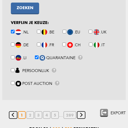
ZOEKEN
VERFIJN JE KEUZE:
.NL
.BE
.EU
.UK
.DE
.FR
.CH
.IT
.LI
QUARANTAINE
?
PERSOONLIJK
?
POST AUCTION
?
EXPORT
…
1
2
3
4
5
289