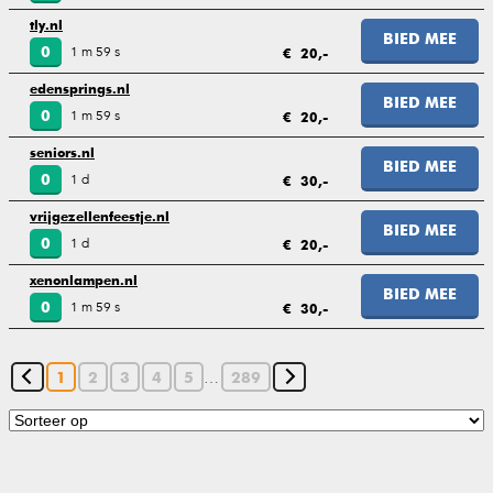
tly.nl
BIED MEE
1 m 59 s
0
€ 20,-
edensprings.nl
BIED MEE
1 m 59 s
0
€ 20,-
seniors.nl
BIED MEE
1 d
0
€ 30,-
vrijgezellenfeestje.nl
BIED MEE
1 d
0
€ 20,-
xenonlampen.nl
BIED MEE
1 m 59 s
0
€ 30,-
…
1
2
3
4
5
289