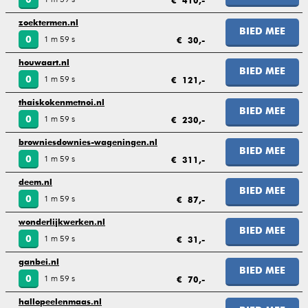
€ 410,-
zoektermen.nl
BIED MEE
1 m 59 s
0
€ 30,-
houwaart.nl
BIED MEE
1 m 59 s
0
€ 121,-
thaiskokenmetnoi.nl
BIED MEE
1 m 59 s
0
€ 230,-
browniesdownies-wageningen.nl
BIED MEE
1 m 59 s
0
€ 311,-
deem.nl
BIED MEE
1 m 59 s
0
€ 87,-
wonderlijkwerken.nl
BIED MEE
1 m 59 s
0
€ 31,-
ganbei.nl
BIED MEE
1 m 59 s
0
€ 70,-
hallopeelenmaas.nl