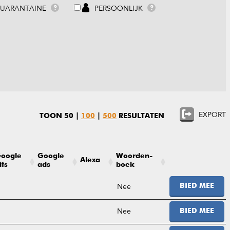
UARANTAINE
PERSOONLIJK
?
?
EXPORT
TOON
50
|
100
|
500
RESULTATEN
oogle
Google
Woorden-
Alexa
its
ads
boek
Nee
BIED MEE
Nee
BIED MEE