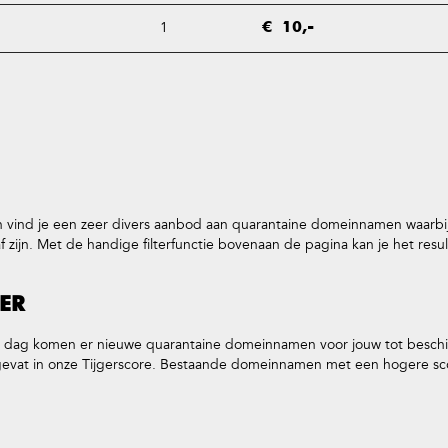
1
€ 10,-
vind je een zeer divers aanbod aan quarantaine domeinnamen waarbij 
jn. Met de handige filterfunctie bovenaan de pagina kan je het resulta
ER
re dag komen er nieuwe quarantaine domeinnamen voor jouw tot besch
 in onze Tijgerscore. Bestaande domeinnamen met een hogere score z