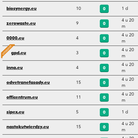
10
1 d
biosynergy.eu
0
4 u 20
9
zerowaste.eu
0
m
4 u 20
4
0000.eu
0
m
4 u 20
3
gpd.eu
0
m
4 u 20
4
inna.eu
0
m
4 u 20
15
odvetranefasady.eu
0
m
4 u 20
11
officentrum.eu
0
m
5
1 d
sipex.eu
0
4 u 20
15
nastokutwierdzy.eu
0
m