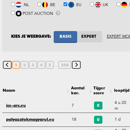
.NL
.BE
.EU
.UK
POST AUCTION
?
EXPERT MO
KIES JE WEERGAVE:
BASIS
EXPERT
…
1
2
3
4
5
308
Aantal
Tijger
Naam
looptijd
kar.
score
4 u 20
7
ice-arc.eu
0
m
18
1 d
palyazatokmagyarul.eu
0