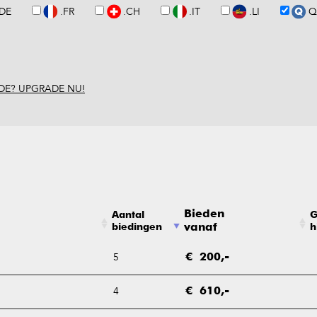
.DE
.FR
.CH
.IT
.LI
Q
DE? UPGRADE NU!
Bieden
Aantal
G
biedingen
vanaf
h
5
€ 200,-
4
€ 610,-