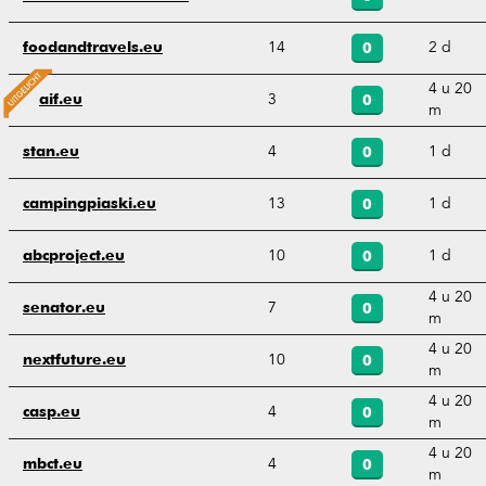
14
2 d
foodandtravels.eu
0
4 u 20
3
aif.eu
0
m
4
1 d
stan.eu
0
13
1 d
campingpiaski.eu
0
10
1 d
abcproject.eu
0
4 u 20
7
senator.eu
0
m
4 u 20
10
nextfuture.eu
0
m
4 u 20
4
casp.eu
0
m
4 u 20
4
mbct.eu
0
m