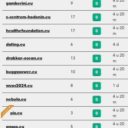
4 u 20
9
gamberini.eu
0
m
4 u 20
17
s-centrum-hodonin.eu
0
m
4 u 20
17
healthefoundation.eu
0
m
6
4 d
dating.eu
0
4 u 20
13
drakkar-ocean.eu
0
m
4 u 20
10
buggypower.eu
0
m
8
1 d
wuoc2024.eu
0
4 u 20
6
nebula.eu
0
m
4 u 20
3
pix.eu
0
m
4 u 20
5
anaco.eu
0