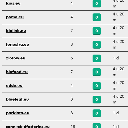
4 u 20
4
kios.eu
0
m
4 u 20
4
pomo.eu
0
m
4 u 20
7
biolink.eu
0
m
4 u 20
8
fenestra.eu
0
m
6
1 d
zlotow.eu
0
4 u 20
7
biofood.eu
0
m
4 u 20
4
edde.eu
0
m
4 u 20
8
blueleaf.eu
0
m
8
1 d
parldata.eu
0
18
1 d
connectedfactories.eu
0