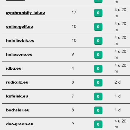
m
4 u 20
17
synchronicity-iot.eu
0
m
4 u 20
10
onlinegolf.eu
0
m
4 u 20
10
hotelbobik.eu
0
m
4 u 20
9
heliosone.eu
0
m
4 u 20
4
idba.eu
0
m
8
2 d
radicalz.eu
0
7
1 d
kafelek.eu
0
8
1 d
bochsler.eu
0
4 u 20
9
doc-green.eu
0
m