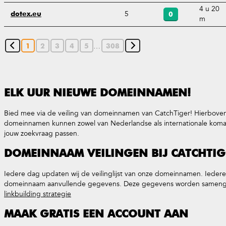
4 u 20
5
dotex.eu
0
m
…
1
2
3
4
5
308
ELK UUR NIEUWE DOMEINNAMEN!
Bied mee via de veiling van domeinnamen van CatchTiger! Hierboven 
domeinnamen kunnen zowel van Nederlandse als internationale komaf zi
jouw zoekvraag passen.
DOMEINNAAM VEILINGEN BIJ CATCHTIG
Iedere dag updaten wij de veilinglijst van onze domeinnamen. Iede
domeinnaam aanvullende gegevens. Deze gegevens worden samengevat
linkbuilding strategie
MAAK GRATIS EEN ACCOUNT AAN