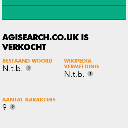
AGISEARCH.CO.UK IS
VERKOCHT
BESTAAND WOORD
WIKIPEDIA
N.t.b.
VERMELDING
?
N.t.b.
?
AANTAL KARAKTERS
9
?