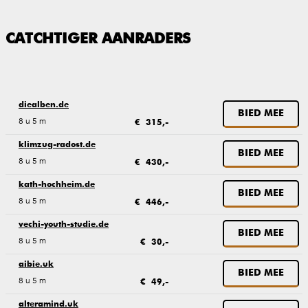
CATCHTIGER AANRADERS
diealben.de
BIED MEE
8 u 5 m
€ 315,-
klimzug-radost.de
BIED MEE
8 u 5 m
€ 430,-
kath-hochheim.de
BIED MEE
8 u 5 m
€ 446,-
vechi-youth-studie.de
BIED MEE
8 u 5 m
€ 30,-
aibie.uk
BIED MEE
8 u 5 m
€ 49,-
alteramind.uk