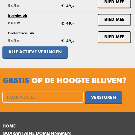
BIED MEE
8 u 5 m
€ 49,-
bestdm.uk
BIED MEE
8 u 5 m
€ 49,-
brelectrical.uk
BIED MEE
8 u 5 m
€ 49,-
ALLE ACTIEVE VEILINGEN
GRATIS
OP DE HOOGTE BLIJVEN?
VERSTUREN
HOME
QUARANTAINE DOMEINNAMEN