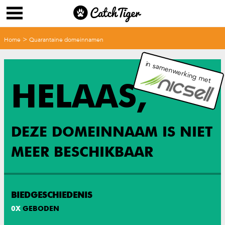
>
Home
Quarantaine domeinnamen
in samenwerking met
HELAAS,
DEZE DOMEINNAAM IS NIET
MEER BESCHIKBAAR
BIEDGESCHIEDENIS
0
X
GEBODEN