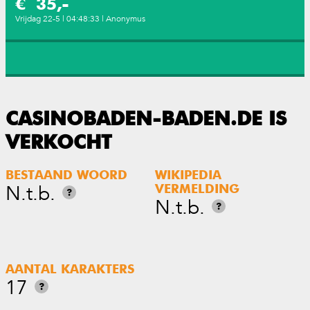
€ 35,-
Vrijdag 22-5 | 04:48:33 | Anonymus
CASINOBADEN-BADEN.DE IS
VERKOCHT
BESTAAND WOORD
WIKIPEDIA
N.t.b.
VERMELDING
?
N.t.b.
?
AANTAL KARAKTERS
17
?