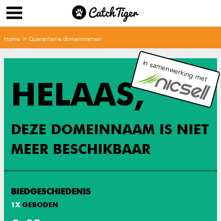
>
Home
Quarantaine domeinnamen
in samenwerking met
HELAAS,
DEZE DOMEINNAAM IS NIET
MEER BESCHIKBAAR
BIEDGESCHIEDENIS
1
X
GEBODEN