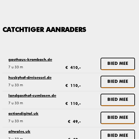
CATCHTIGER AANRADERS
gasthaus-krombach.de
BIED MEE
7 u 33 m
€ 410,-
huskyhof-dreisessel.de
BIED MEE
7 u 33 m
€ 110,-
landgasthof-cumlosen.de
BIED MEE
7 u 33 m
€ 110,-
actiondigital.uk
BIED MEE
7 u 33 m
€ 49,-
altwales.uk
BIED MEE
7 u 33 m