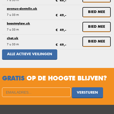
€ 49,-
avenue-dentelle.uk
BIED MEE
7 u 33 m
€ 49,-
boostmylaw.uk
BIED MEE
7 u 33 m
€ 49,-
chot.uk
BIED MEE
7 u 33 m
€ 49,-
ALLE ACTIEVE VEILINGEN
GRATIS
OP DE HOOGTE BLIJVEN?
VERSTUREN