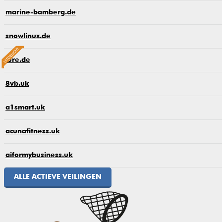
marine-bamberg.de
snowlinux.de
lure.de
8vb.uk
a1smart.uk
acunafitness.uk
aiformybusiness.uk
ALLE ACTIEVE VEILINGEN