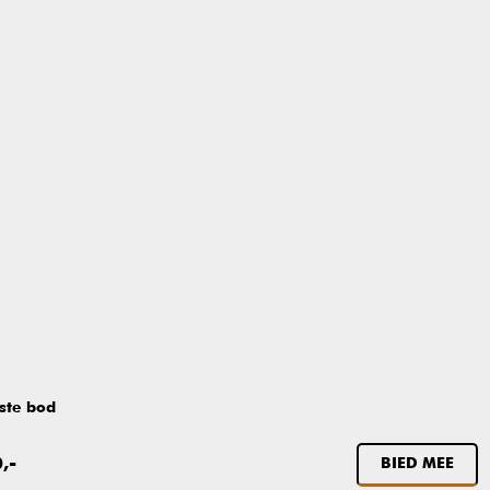
ste bod
,-
BIED MEE