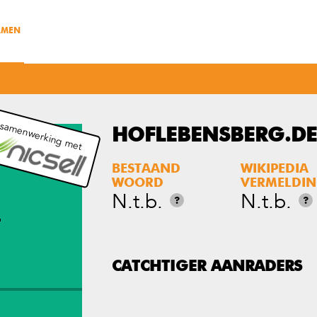
AMEN
 samenwerking met
HOFLEBENSBERG.DE
BESTAAND
WIKIPEDIA
WOORD
VERMELDI
N.t.b.
N.t.b.
?
?
T
CATCHTIGER AANRADERS