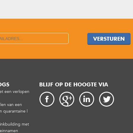
VERSTUREN
OGS
BLIJF OP DE HOOGTE VIA
met een verlopen
len van een
 quarantaine |
inkbuilding met
meinnamen