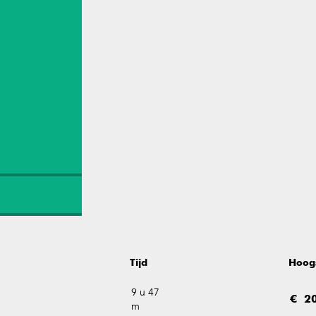
Tijd
Hoog
9 u 47
€ 20
m