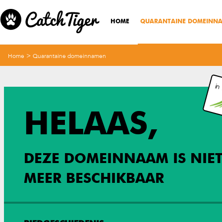
HOME
QUARANTAINE DOMEINN
>
Home
Quarantaine domeinnamen
in
HELAAS,
DEZE DOMEINNAAM IS NIE
MEER BESCHIKBAAR