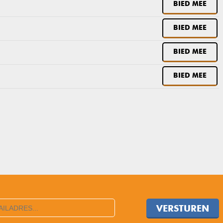
BIED MEE
BIED MEE
BIED MEE
BIED MEE
VERSTUREN