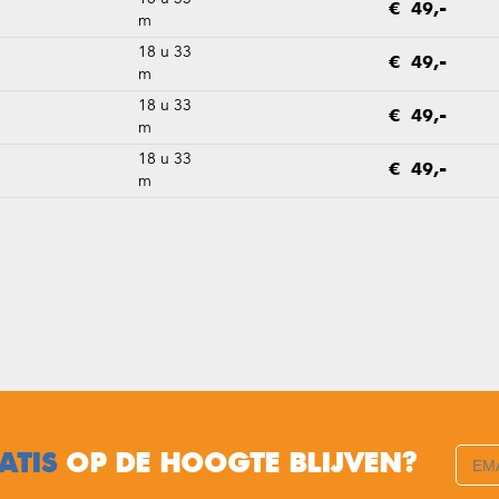
€ 49,-
m
18 u 33
€ 49,-
m
18 u 33
€ 49,-
m
18 u 33
€ 49,-
m
ATIS
OP DE HOOGTE BLIJVEN?