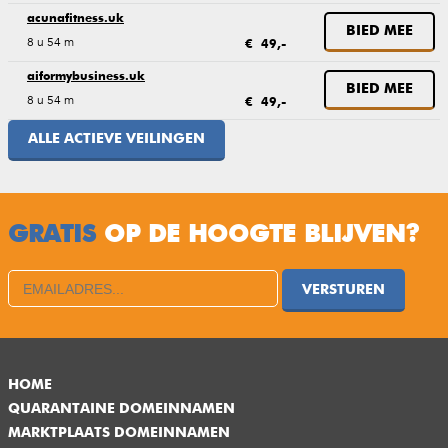
acunafitness.uk
BIED MEE
8 u 54 m
€ 49,-
aiformybusiness.uk
BIED MEE
8 u 54 m
€ 49,-
ALLE ACTIEVE VEILINGEN
GRATIS
OP DE HOOGTE BLIJVEN?
VERSTUREN
HOME
QUARANTAINE DOMEINNAMEN
MARKTPLAATS DOMEINNAMEN