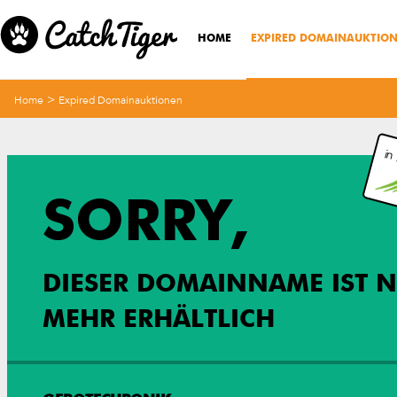
HOME
EXPIRED DOMAINAUKTIO
>
Home
Expired Domainauktionen
in
SORRY,
DIESER DOMAINNAME IST N
MEHR ERHÄLTLICH