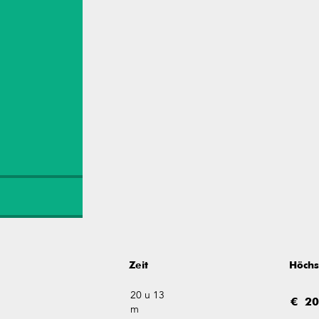
Zeit
Höchs
20 u 13
€ 20
m