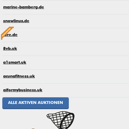
marine-bamberg.de
snowlinux.de
lure.de
8vb.uk
a1smart.uk
acunafitness.uk
aiformybusiness.uk
ALLE AKTIVEN AUKTIONEN