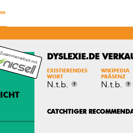
NEN
 Zusammenarbeit mit
DYSLEXIE.DE VERKA
EXISTIERENDES
WIKIPEDIA
WORT
PRÄSENZ
N.t.b.
N.t.b.
?
?
ICHT
CATCHTIGER RECOMMEND