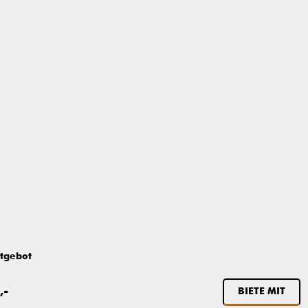
tgebot
,-
BIETE MIT