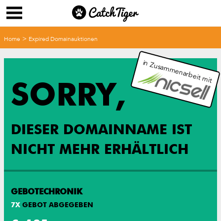
>
Home
Expired Domainauktionen
in Zusammenarbeit mit
SORRY,
DIESER DOMAINNAME IST
NICHT MEHR ERHÄLTLICH
GEBOTECHRONIK
7
X
GEBOT ABGEGEBEN