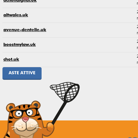
actiondigital.uk
altwales.uk
avenue-dentelle.uk
boostmylaw.uk
chot.uk
ASTE ATTIVE