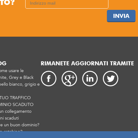
TTO?
INVIA
OG
RIMANETE AGGIORNATI TRAMITE
ome usare le
ite, Grey e Black
ello bianco, grigio e
 TUO TRAFFICO
MINIO SCADUTO
un collegamento
i scaduti
re un buon dominio?
p catching?