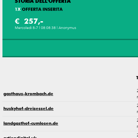
STORIA DELL'OFFERTA
1
X
OFFERTA INSERITA
€ 257,-
Mercoledì 8-7 | 08:08:38 | Anonymus
gasthaus-krombach.de
huskyhof-dreisessel.de
landgasthof-cumlosen.de