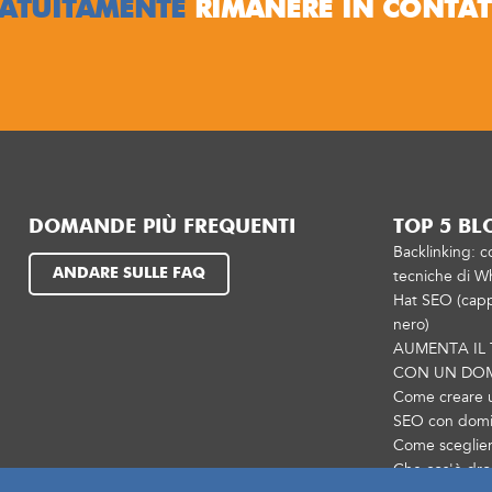
ATUITAMENTE
RIMANERE IN CONTA
DOMANDE PIÙ FREQUENTI
TOP 5 BL
Backlinking: c
ANDARE SULLE FAQ
tecniche di Wh
Hat SEO (capp
nero)
AUMENTA IL
CON UN DO
Come creare 
SEO con domin
Come sceglie
Che cos'è dro