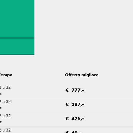
Tempo
Offerta migliore
2 u 32
€ 777,-
m
2 u 32
€ 387,-
m
2 u 32
€ 476,-
m
2 u 32