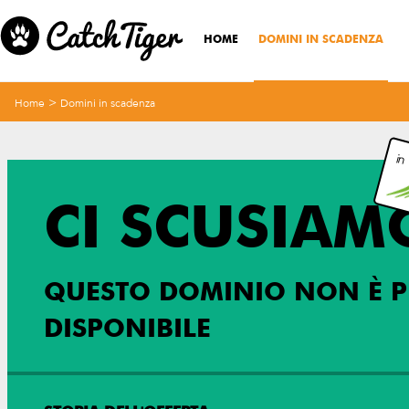
HOME
DOMINI IN SCADENZA
>
Home
Domini in scadenza
in
CI SCUSIAM
QUESTO DOMINIO NON È P
DISPONIBILE