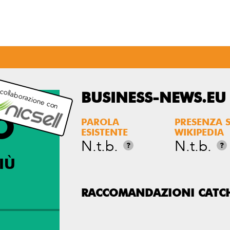
 collaborazione con
BUSINESS-NEWS.EU
O
PAROLA
PRESENZA 
ESISTENTE
WIKIPEDIA
N.t.b.
N.t.b.
?
?
IÙ
RACCOMANDAZIONI CATC