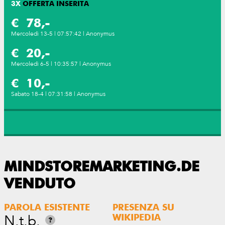
3
X
OFFERTA INSERITA
€ 78,-
Mercoledì 13-5 | 07:57:42 | Anonymus
€ 20,-
Mercoledì 6-5 | 10:35:57 | Anonymus
€ 10,-
Sabato 18-4 | 07:31:58 | Anonymus
MINDSTOREMARKETING.DE
VENDUTO
PAROLA ESISTENTE
PRESENZA SU
N.t.b.
WIKIPEDIA
?