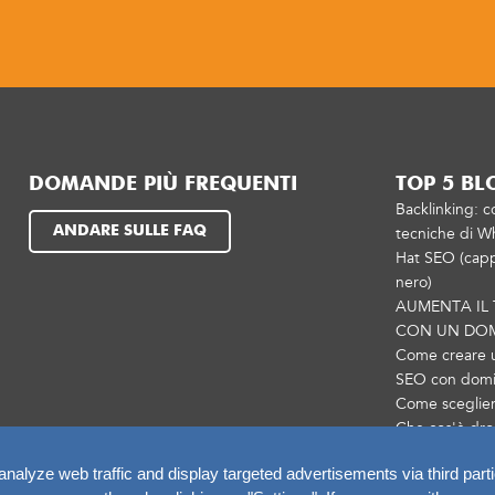
DOMANDE PIÙ FREQUENTI
TOP 5 BL
Backlinking: c
ANDARE SULLE FAQ
tecniche di Wh
Hat SEO (capp
nero)
AUMENTA IL
CON UN DO
Come creare 
SEO con domin
Come sceglie
Che cos'è dro
alyze web traffic and display targeted advertisements via third parti