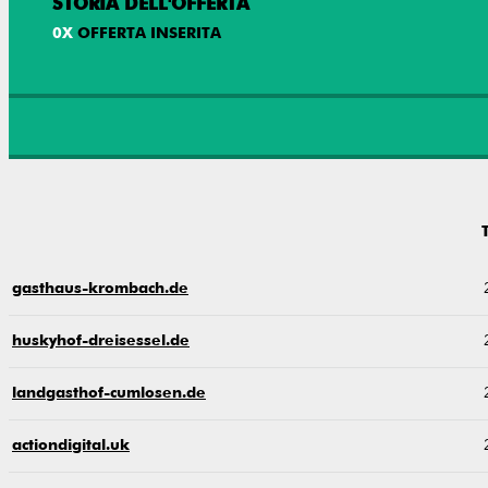
STORIA DELL'OFFERTA
0
X
OFFERTA INSERITA
gasthaus-krombach.de
huskyhof-dreisessel.de
landgasthof-cumlosen.de
actiondigital.uk