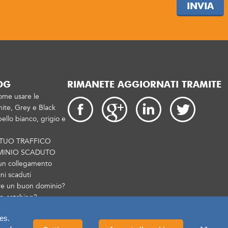
INVIA
OG
RIMANETE AGGIORNATI TRAMITE
ome usare le
ite, Grey e Black
ello bianco, grigio e
 TUO TRAFFICO
MINIO SCADUTO
un collegamento
i scaduti
re un buon dominio?
p catching?
es.