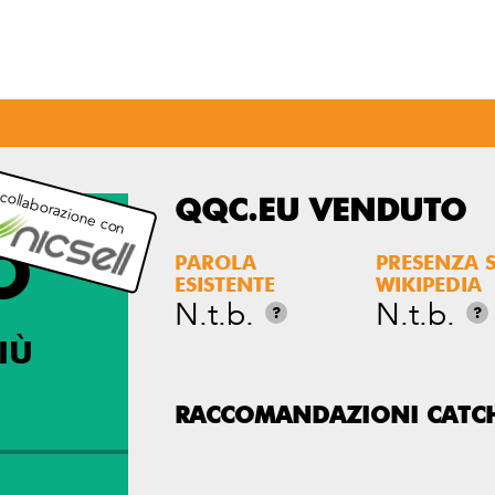
 collaborazione con
QQC.EU VENDUTO
O
PAROLA
PRESENZA 
ESISTENTE
WIKIPEDIA
N.t.b.
N.t.b.
?
?
IÙ
RACCOMANDAZIONI CATC