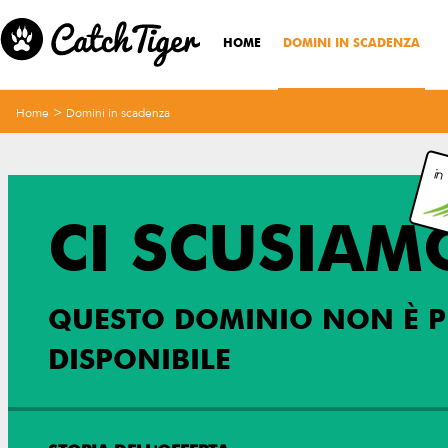
HOME
DOMINI IN SCADENZA
>
Home
Domini in scadenza
in
CI SCUSIAM
QUESTO DOMINIO NON È P
DISPONIBILE