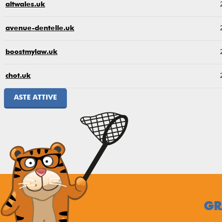
altwales.uk
avenue-dentelle.uk
boostmylaw.uk
chot.uk
ASTE ATTIVE
GR