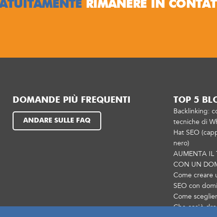
ATUITAMENTE
RIMANERE IN CONTA
DOMANDE PIÙ FREQUENTI
TOP 5 BL
Backlinking: c
ANDARE SULLE FAQ
tecniche di Wh
Hat SEO (capp
nero)
AUMENTA IL
CON UN DO
Come creare 
SEO con domin
Come sceglie
Che cos'è dro