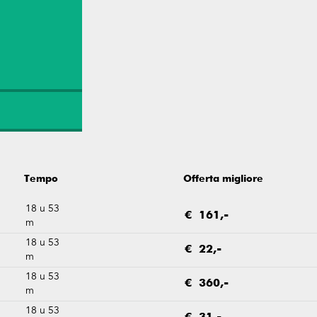
Tempo
Offerta migliore
18 u 53
€ 161,-
m
18 u 53
€ 22,-
m
18 u 53
€ 360,-
m
18 u 53