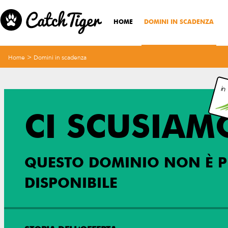
HOME
DOMINI IN SCADENZA
>
Home
Domini in scadenza
in
CI SCUSIAM
QUESTO DOMINIO NON È P
DISPONIBILE