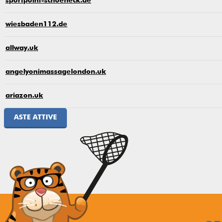
sportpoint-schoeneck.de
wiesbaden112.de
allway.uk
angelyonimassagelondon.uk
ariazon.uk
ASTE ATTIVE