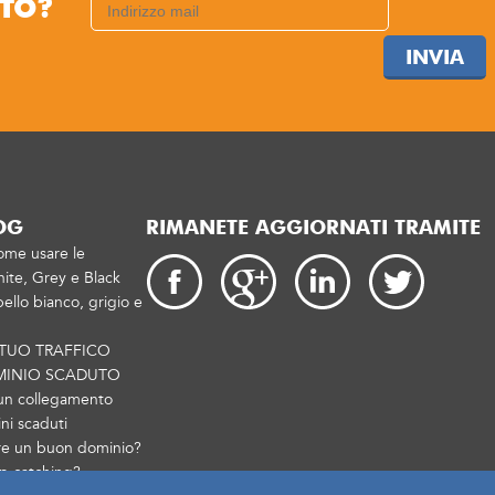
TTO?
INVIA
OG
RIMANETE AGGIORNATI TRAMITE
ome usare le
ite, Grey e Black
ello bianco, grigio e
 TUO TRAFFICO
MINIO SCADUTO
un collegamento
i scaduti
re un buon dominio?
p catching?