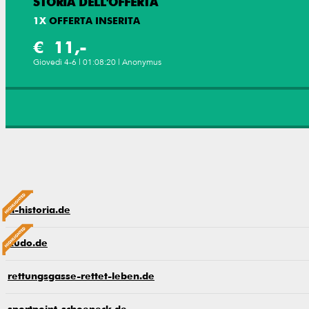
STORIA DELL'OFFERTA
1
X
OFFERTA INSERITA
€ 11,-
Giovedì 4-6 | 01:08:20 | Anonymus
cl-historia.de
kudo.de
rettungsgasse-rettet-leben.de