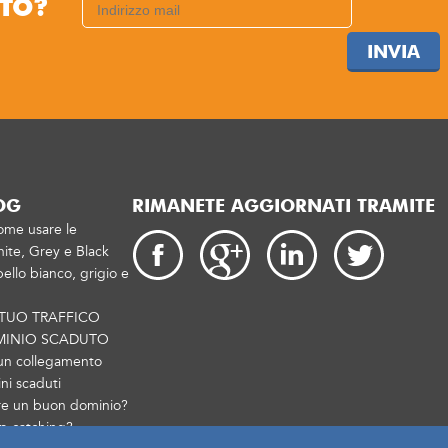
TTO?
INVIA
OG
RIMANETE AGGIORNATI TRAMITE
ome usare le
ite, Grey e Black
ello bianco, grigio e
 TUO TRAFFICO
MINIO SCADUTO
un collegamento
i scaduti
re un buon dominio?
p catching?