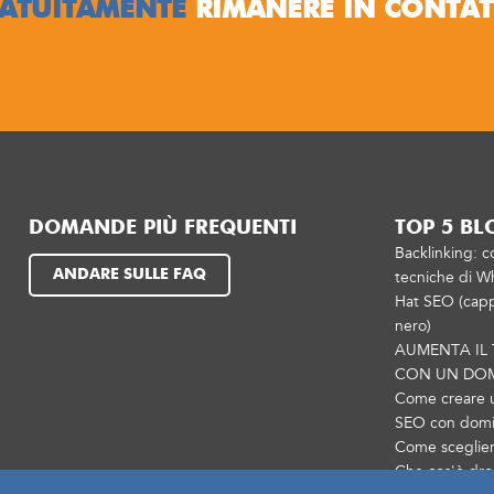
ATUITAMENTE
RIMANERE IN CONTA
DOMANDE PIÙ FREQUENTI
TOP 5 BL
Backlinking: c
ANDARE SULLE FAQ
tecniche di Wh
Hat SEO (capp
nero)
AUMENTA IL
CON UN DO
Come creare 
SEO con domin
Come sceglie
Che cos'è dro