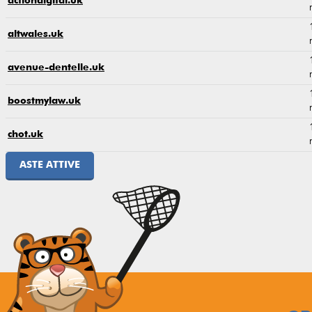
actiondigital.uk
altwales.uk
avenue-dentelle.uk
boostmylaw.uk
chot.uk
ASTE ATTIVE