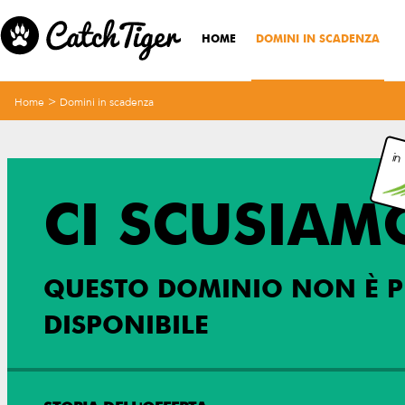
HOME
DOMINI IN SCADENZA
>
Home
Domini in scadenza
in
CI SCUSIAM
QUESTO DOMINIO NON È P
DISPONIBILE