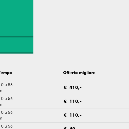
Tempo
Offerta migliore
10 u 56
€ 410,-
m
10 u 56
€ 110,-
m
10 u 56
€ 110,-
m
10 u 56