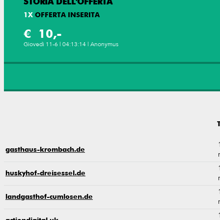
STORIA DELL'OFFERTA
1
X
OFFERTA INSERITA
€ 10,-
Giovedì 11-6 | 04:13:14 | Anonymus
gasthaus-krombach.de
huskyhof-dreisessel.de
landgasthof-cumlosen.de