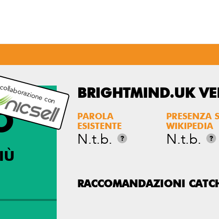
 collaborazione con
BRIGHTMIND.UK V
O
PAROLA
PRESENZA 
ESISTENTE
WIKIPEDIA
N.t.b.
N.t.b.
?
?
IÙ
RACCOMANDAZIONI CATC